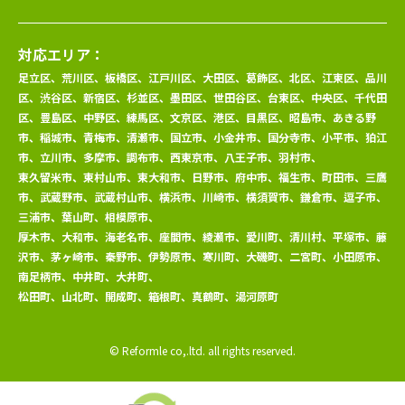
対応エリア：
足立区、荒川区、板橋区、江戸川区、大田区、葛飾区、北区、江東区、品川
区、渋谷区、新宿区、杉並区、墨田区、世田谷区、台東区、中央区、千代田
区、豊島区、中野区、練馬区、文京区、港区、目黒区、昭島市、あきる野
市、稲城市、青梅市、清瀬市、国立市、小金井市、国分寺市、小平市、狛江
市、立川市、多摩市、調布市、西東京市、八王子市、羽村市、
東久留米市、東村山市、東大和市、日野市、府中市、福生市、町田市、三鷹
市、武蔵野市、武蔵村山市、横浜市、川崎市、横須賀市、鎌倉市、逗子市、
三浦市、葉山町、相模原市、
厚木市、大和市、海老名市、座間市、綾瀬市、愛川町、清川村、平塚市、藤
沢市、茅ヶ崎市、秦野市、伊勢原市、寒川町、大磯町、二宮町、小田原市、
南足柄市、中井町、大井町、
松田町、山北町、開成町、箱根町、真鶴町、湯河原町
© Reformle co,.ltd. all rights reserved.