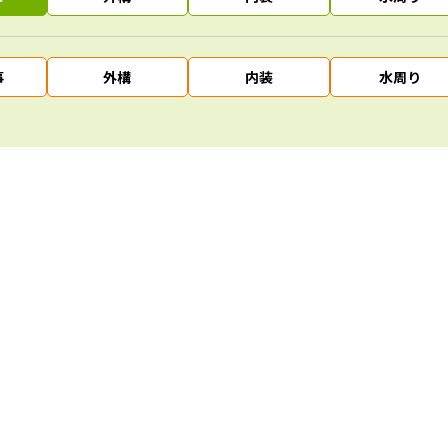
事
外構
内装
水周り