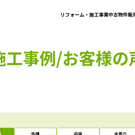
リフォーム・施工事業
中古物件販
施工事例/お客様の
事
外構
内装
水周り