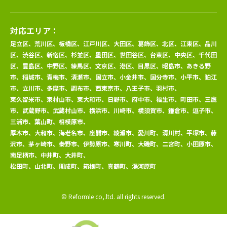
対応エリア：
足立区、荒川区、板橋区、江戸川区、大田区、葛飾区、北区、江東区、品川
区、渋谷区、新宿区、杉並区、墨田区、世田谷区、台東区、中央区、千代田
区、豊島区、中野区、練馬区、文京区、港区、目黒区、昭島市、あきる野
市、稲城市、青梅市、清瀬市、国立市、小金井市、国分寺市、小平市、狛江
市、立川市、多摩市、調布市、西東京市、八王子市、羽村市、
東久留米市、東村山市、東大和市、日野市、府中市、福生市、町田市、三鷹
市、武蔵野市、武蔵村山市、横浜市、川崎市、横須賀市、鎌倉市、逗子市、
三浦市、葉山町、相模原市、
厚木市、大和市、海老名市、座間市、綾瀬市、愛川町、清川村、平塚市、藤
沢市、茅ヶ崎市、秦野市、伊勢原市、寒川町、大磯町、二宮町、小田原市、
南足柄市、中井町、大井町、
松田町、山北町、開成町、箱根町、真鶴町、湯河原町
© Reformle co,.ltd. all rights reserved.