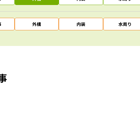
事
外構
内装
水周り
事