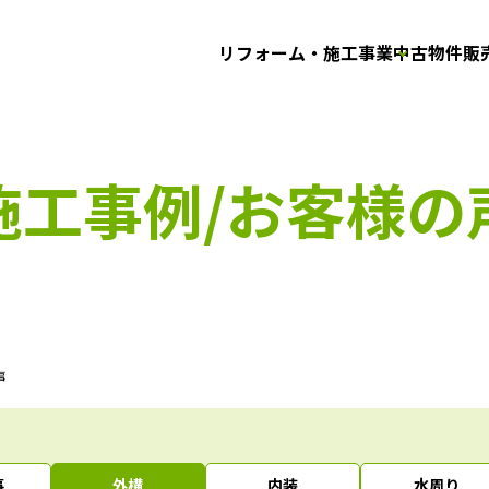
リフォーム・施工事業
中古物件販
施工事例/お客様の
事
事
外構
内装
水周り