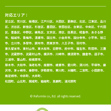
対応エリア：
足立区、荒川区、板橋区、江戸川区、大田区、葛飾区、北区、江東区、品川
区、渋谷区、新宿区、杉並区、墨田区、世田谷区、台東区、中央区、千代田
区、豊島区、中野区、練馬区、文京区、港区、目黒区、昭島市、あきる野
市、稲城市、青梅市、清瀬市、国立市、小金井市、国分寺市、小平市、狛江
市、立川市、多摩市、調布市、西東京市、八王子市、羽村市、
東久留米市、東村山市、東大和市、日野市、府中市、福生市、町田市、三鷹
市、武蔵野市、武蔵村山市、横浜市、川崎市、横須賀市、鎌倉市、逗子市、
三浦市、葉山町、相模原市、
厚木市、大和市、海老名市、座間市、綾瀬市、愛川町、清川村、平塚市、藤
沢市、茅ヶ崎市、秦野市、伊勢原市、寒川町、大磯町、二宮町、小田原市、
南足柄市、中井町、大井町、
松田町、山北町、開成町、箱根町、真鶴町、湯河原町
© Reformle co,.ltd. all rights reserved.