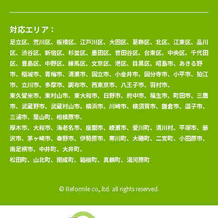
対応エリア：
足立区、荒川区、板橋区、江戸川区、大田区、葛飾区、北区、江東区、品川
区、渋谷区、新宿区、杉並区、墨田区、世田谷区、台東区、中央区、千代田
区、豊島区、中野区、練馬区、文京区、港区、目黒区、昭島市、あきる野
市、稲城市、青梅市、清瀬市、国立市、小金井市、国分寺市、小平市、狛江
市、立川市、多摩市、調布市、西東京市、八王子市、羽村市、
東久留米市、東村山市、東大和市、日野市、府中市、福生市、町田市、三鷹
市、武蔵野市、武蔵村山市、横浜市、川崎市、横須賀市、鎌倉市、逗子市、
三浦市、葉山町、相模原市、
厚木市、大和市、海老名市、座間市、綾瀬市、愛川町、清川村、平塚市、藤
沢市、茅ヶ崎市、秦野市、伊勢原市、寒川町、大磯町、二宮町、小田原市、
南足柄市、中井町、大井町、
松田町、山北町、開成町、箱根町、真鶴町、湯河原町
© Reformle co,.ltd. all rights reserved.