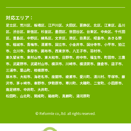
対応エリア：
足立区、荒川区、板橋区、江戸川区、大田区、葛飾区、北区、江東区、品川
区、渋谷区、新宿区、杉並区、墨田区、世田谷区、台東区、中央区、千代田
区、豊島区、中野区、練馬区、文京区、港区、目黒区、昭島市、あきる野
市、稲城市、青梅市、清瀬市、国立市、小金井市、国分寺市、小平市、狛江
市、立川市、多摩市、調布市、西東京市、八王子市、羽村市、
東久留米市、東村山市、東大和市、日野市、府中市、福生市、町田市、三鷹
市、武蔵野市、武蔵村山市、横浜市、川崎市、横須賀市、鎌倉市、逗子市、
三浦市、葉山町、相模原市、
厚木市、大和市、海老名市、座間市、綾瀬市、愛川町、清川村、平塚市、藤
沢市、茅ヶ崎市、秦野市、伊勢原市、寒川町、大磯町、二宮町、小田原市、
南足柄市、中井町、大井町、
松田町、山北町、開成町、箱根町、真鶴町、湯河原町
© Reformle co,.ltd. all rights reserved.