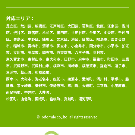
対応エリア：
足立区、荒川区、板橋区、江戸川区、大田区、葛飾区、北区、江東区、品川
区、渋谷区、新宿区、杉並区、墨田区、世田谷区、台東区、中央区、千代田
区、豊島区、中野区、練馬区、文京区、港区、目黒区、昭島市、あきる野
市、稲城市、青梅市、清瀬市、国立市、小金井市、国分寺市、小平市、狛江
市、立川市、多摩市、調布市、西東京市、八王子市、羽村市、
東久留米市、東村山市、東大和市、日野市、府中市、福生市、町田市、三鷹
市、武蔵野市、武蔵村山市、横浜市、川崎市、横須賀市、鎌倉市、逗子市、
三浦市、葉山町、相模原市、
厚木市、大和市、海老名市、座間市、綾瀬市、愛川町、清川村、平塚市、藤
沢市、茅ヶ崎市、秦野市、伊勢原市、寒川町、大磯町、二宮町、小田原市、
南足柄市、中井町、大井町、
松田町、山北町、開成町、箱根町、真鶴町、湯河原町
© Reformle co,.ltd. all rights reserved.