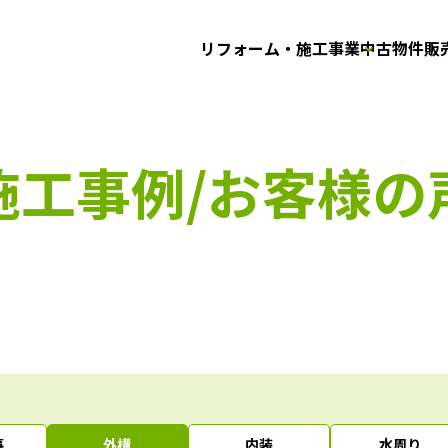
リフォーム・施工事業
中古物件販
施工事例/お客様の
事
外構
内装
水周り