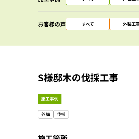
お客様の声
すべて
外装工
S様邸木の伐採工事
施工事例
外構
伐採
施工箇所