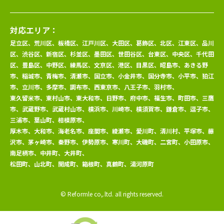
対応エリア：
足立区、荒川区、板橋区、江戸川区、大田区、葛飾区、北区、江東区、品川
区、渋谷区、新宿区、杉並区、墨田区、世田谷区、台東区、中央区、千代田
区、豊島区、中野区、練馬区、文京区、港区、目黒区、昭島市、あきる野
市、稲城市、青梅市、清瀬市、国立市、小金井市、国分寺市、小平市、狛江
市、立川市、多摩市、調布市、西東京市、八王子市、羽村市、
東久留米市、東村山市、東大和市、日野市、府中市、福生市、町田市、三鷹
市、武蔵野市、武蔵村山市、横浜市、川崎市、横須賀市、鎌倉市、逗子市、
三浦市、葉山町、相模原市、
厚木市、大和市、海老名市、座間市、綾瀬市、愛川町、清川村、平塚市、藤
沢市、茅ヶ崎市、秦野市、伊勢原市、寒川町、大磯町、二宮町、小田原市、
南足柄市、中井町、大井町、
松田町、山北町、開成町、箱根町、真鶴町、湯河原町
© Reformle co,.ltd. all rights reserved.