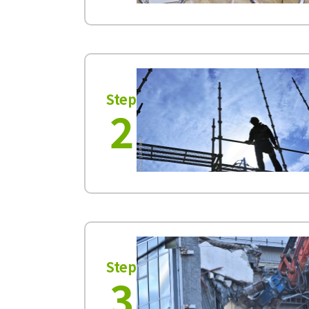
Step
2
Step
3