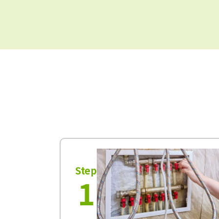
Step
1